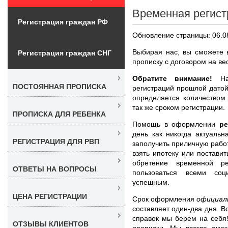
Временная регист
Регистрация граждан РФ
Обновление страницы: 06.0
Выбирая нас, вы сможете 
Регистрация граждан СНГ
прописку с договором на ве
Обратите внимание!
Наш
ПОСТОЯННАЯ ПРОПИСКА
регистраций прошлой дато
определяется количеством
так же сроком регистрации.
ПРОПИСКА ДЛЯ РЕБЕНКА
Помощь в оформлении
ре
день как никогда актуаль
РЕГИСТРАЦИЯ ДЛЯ РВП
заполучить приличную работ
взять ипотеку или постави
обретение временной ре
ОТВЕТЫ НА ВОПРОСЫ
пользоваться всеми со
успешным.
ЦЕНА РЕГИСТРАЦИИ
Срок оформления
официал
составляет один-два дня. 
справок мы берем на себя
ОТЗЫВЫ КЛИЕНТОВ
прописки. Мы всегда смо