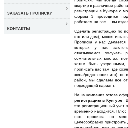
квартир в различных район
регистрации в Кунгуре с 
ЗАКАЗАТЬ ПРОПИСКУ
формы 3 проводится под
работаем на вас — вы отдае
КОНТАКТЫ
Сделать регистрацию по п
это или дом), может искл
Прописка у нас делается 
которых у нас заключе
отказываемся получать р
сомнительных местах, по
хотим быть уверенными,
прописать вас там, где хоз
жена/родственник итп), но
район, мы сделаем все от
подходящий вариант.
Наша компания готова оф
регистрацию в Кунгуре
. 
это регистрационный учет п
временно находится. Плюс т
есть прописка по мес
целесообразно пристроить 
микрорайоне, вам не приде